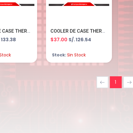
COOLER DE CASE THERMALRIGHT TL-M12QWX3 WHITE 3*1200 2000 RPM ARGB
COOLER DE CASE THERMALRIGHT TL-C12C-S 3*120MM ARGB 4PINES 1500RPM B0BKP7S525
. 133.38
$37.00
S/. 126.54
 Stock
Stock:
Sin Stock
1