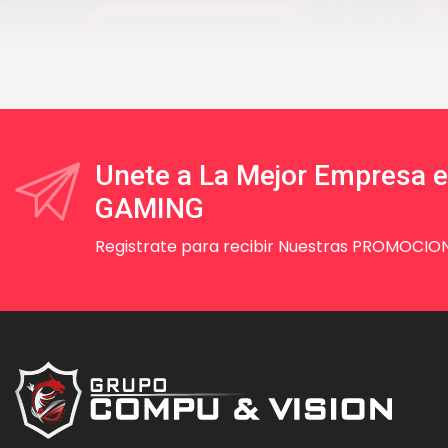
Unete a La Mejor Empresa 
GAMING
Registrate para recibir Nuestras PROMOCION