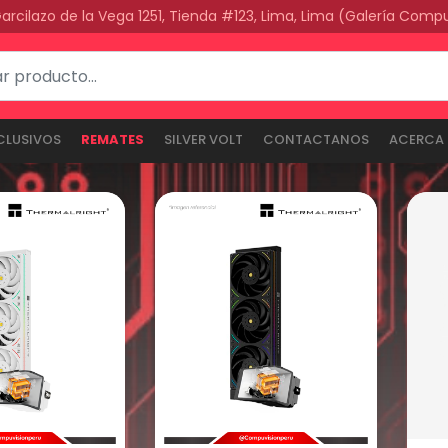
Garcilazo de la Vega 1251, Tienda #123, Lima, Lima (Galería Comp
CLUSIVOS
REMATES
SILVER VOLT
CONTACTANOS
ACERCA 