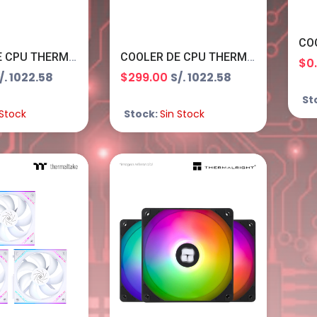
COOLER DE CPU THERMALRIGHT WONDER VISION 360 UB ARGB WHITE AMOLED WV360 UB ARGB BLANCO B0FD3ZBH6N
COOLER DE CPU THERMALRIGHT WONDER VISION 360 UB ARGB BLACK AMOLED WV360 UB ARGB BLANCO B0FD7HZSSY WV360 UB ARGB NEGRO
$0
/. 1022.58
$299.00
S/. 1022.58
St
 Stock
Stock:
Sin Stock