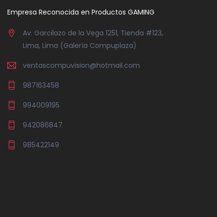
Empresa Reconocida en Productos GAMING
Av. Garcilazo de la Vega 1251, Tienda #123,
Lima, Lima (Galería Compuplaza)
ventascompuvision@hotmail.com
987163458
994009195
942086847
985422149