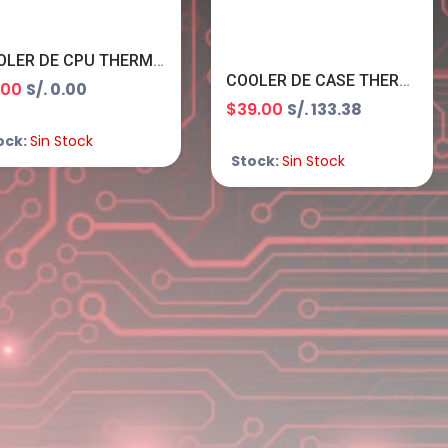
COOLER DE CPU THERMALRIGHT PEERLESS ASSASSIN 120 SE AMD INTEL ALUMINIO PA120 SE
COOLER DE CASE THERMALRIGHT TL-M12QRX3 BLACK 3*1200 1500 RPM ARGB
.00
S/. 0.00
$39.00
S/. 133.38
ock:
Sin Stock
Stock:
Sin Stock