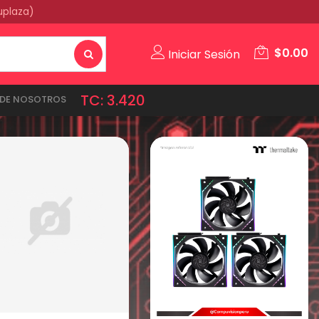
uplaza)
$
0.00
Iniciar Sesión
TC: 3.420
DE NOSOTROS