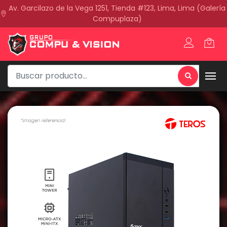
Av. Garcilazo de la Vega 1251, Tienda #123, Lima, Lima (Galería
Compuplaza)