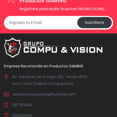
Productos GAMING
Registrate para recibir Nuestras PROMOCIONES.
Suscribete
Empresa Reconocida en Productos GAMING
Av. Garcilazo de la Vega 1251, Tienda #123,
Lima, Lima (Galería Compuplaza)
ventascompuvision@hotmail.com
987163458
994009195