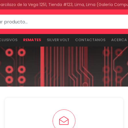
Garcilazo de la Vega 1251, Tienda #123, Lima, Lima (Galería Comp
CLUSIVOS
REMATES
SILVER VOLT
CONTACTANOS
ACERCA 