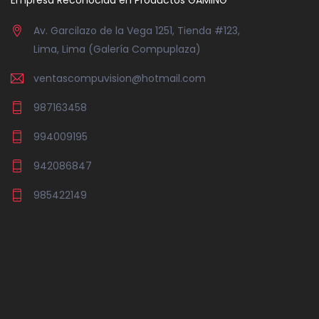
Empresa Reconocida en Productos GAMING
Av. Garcilazo de la Vega 1251, Tienda #123,
Lima, Lima (Galería Compuplaza)
ventascompuvision@hotmail.com
987163458
994009195
942086847
985422149