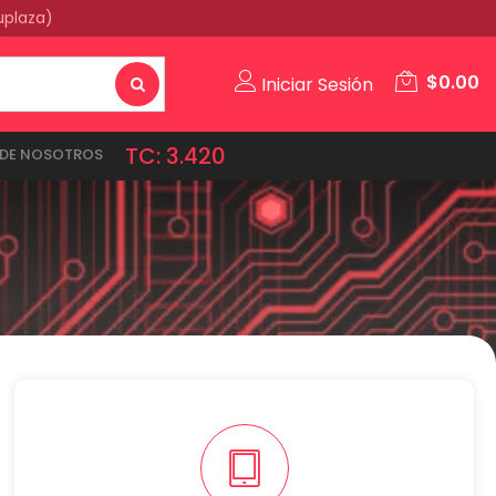
uplaza)
$
0.00
Iniciar Sesión
TC: 3.420
DE NOSOTROS