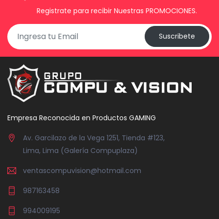
Registrate para recibir Nuestras PROMOCIONES.
Suscribete
Empresa Reconocida en Productos GAMING
Av. Garcilazo de la Vega 1251, Tienda #123,
Lima, Lima (Galería Compuplaza)
ventascompuvision@hotmail.com
987163458
994009195