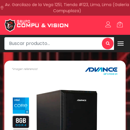
Av. Garcilazo de la Vega 1251, Tienda #123, Lima, Lima (Galería
Compuplaza)