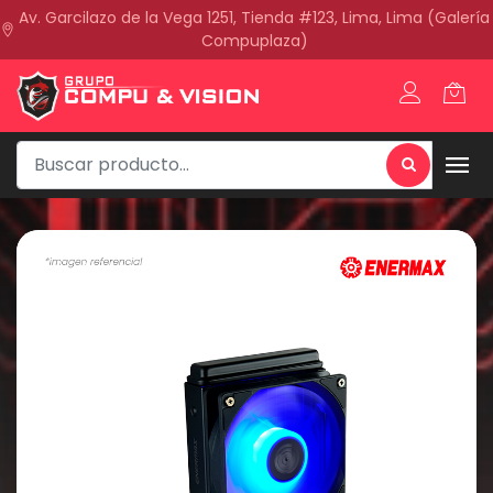
Av. Garcilazo de la Vega 1251, Tienda #123, Lima, Lima (Galería
Compuplaza)