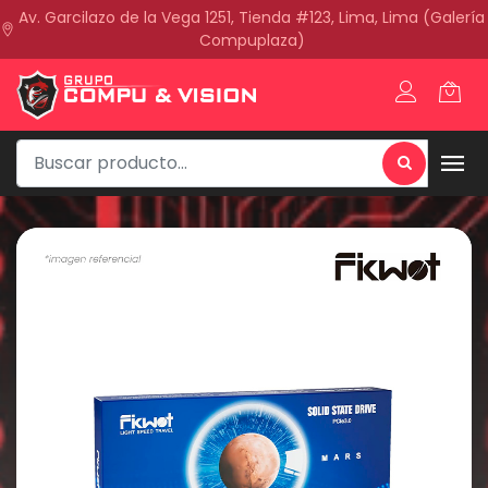
Av. Garcilazo de la Vega 1251, Tienda #123, Lima, Lima (Galería
Compuplaza)