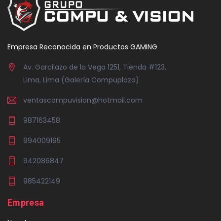
Empresa Reconocida en Productos GAMING
Av. Garcilazo de la Vega 1251, Tienda #123,
Lima, Lima (Galería Compuplaza)
ventascompuvision@hotmail.com
987163458
994009195
942086847
985422149
Empresa