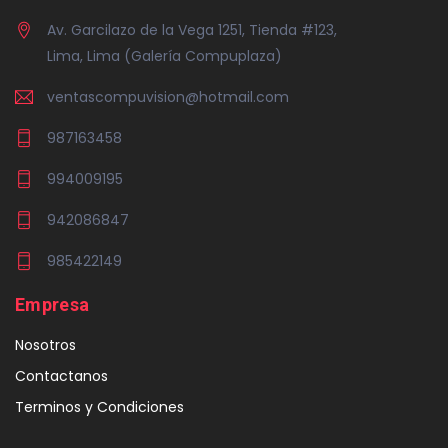
Av. Garcilazo de la Vega 1251, Tienda #123,
Lima, Lima (Galería Compuplaza)
ventascompuvision@hotmail.com
987163458
994009195
942086847
985422149
Empresa
Nosotros
Contactanos
Terminos y Condiciones