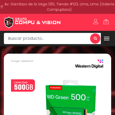
Av. Garcilazo de la Vega 1251, Tienda #123, Lima, Lima (Galería
Compuplaza)