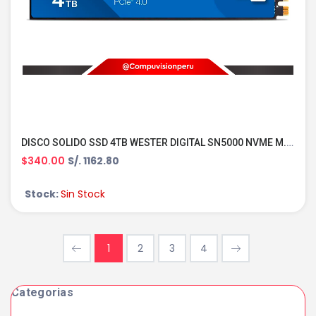
DISCO SOLIDO SSD 4TB WESTER DIGITAL SN5000 NVME M.2 2280 PCIEX 4.0 WDS400T4B0E-00BKY0
$340.00
S/. 1162.80
Stock:
Sin Stock
1
2
3
4
Categorias