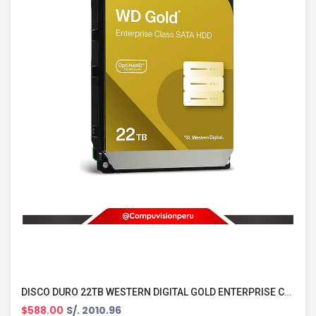
DISCO DURO 22TB WESTERN DIGITAL GOLD ENTERPRISE CLASS SATA INTERNAL 7200 RPM SATA 6 GB/S 512 MB CACHE 3.5 WD221KRYZ
$588.00
S/. 2010.96