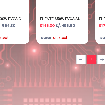
FUENTE 1000W EVGA GQ 80+GOLD S-MODULAR
FUENTE 850W EVGA SUPERNOVA GT 80+ GOLD MODULAR
/. 564.30
$145.00
S/. 495.90
$1
 Stock
Stock:
Sin Stock
St
1