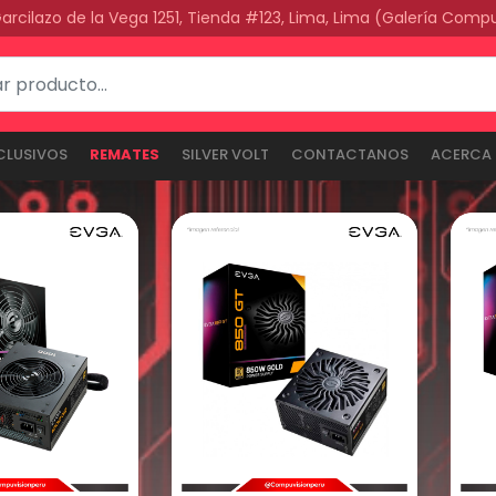
Garcilazo de la Vega 1251, Tienda #123, Lima, Lima (Galería Comp
CLUSIVOS
REMATES
SILVER VOLT
CONTACTANOS
ACERCA 