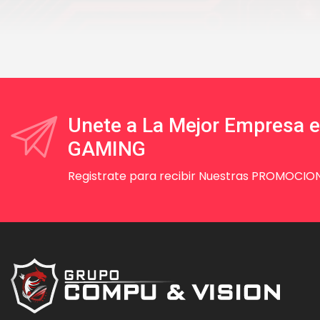
Unete a La Mejor Empresa 
GAMING
Registrate para recibir Nuestras PROMOCION