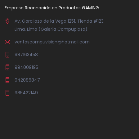
Empresa Reconocida en Productos GAMING
Av. Garcilazo de la Vega 1251, Tienda #123,
Lima, Lima (Galería Compuplaza)
ventascompuvision@hotmail.com
987163458
994009195
942086847
985422149