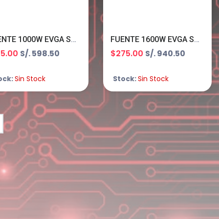
FUENTE 1000W EVGA SUPERNOVA G 80+ GOLD MODULAR
FUENTE 1600W EVGA SUPER NOVA 1600 G+ 80 PLUS GOLD FULL MODULAR 220-GP-1600-X1
75.00
S/. 598.50
$275.00
S/. 940.50
ock:
Sin Stock
Stock:
Sin Stock