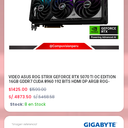
VIDEO ASUS ROG STRIX GEFORCE RTX 5070 TI OC EDITION
16GB GDDR7 CUDA 8960 192 BITS HDMI DP ARGB ROG-
STRIX-RTX5070TI-O16G-GAMIN
$1425.00
$1599.00
S/.4873.50
S/.5468.58
Stock:
8 en Stock