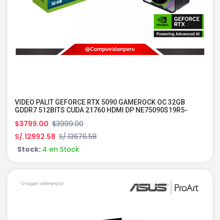
VIDEO PALIT GEFORCE RTX 5090 GAMEROCK OC 32GB
GDDR7 512BITS CUDA 21760 HDMI DP NE75090S19R5-
GB2020G
$3799.00
$3999.00
S/.12992.58
S/.13676.58
Stock:
4 en Stock