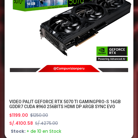
VIDEO PALIT GEFORCE RTX 5070 TI GAMINGPRO-S 16GB
GDDR7 CUDA 8960 256BITS HDMI DP ARGB SYNC EVO
NE7507T019T2-GB2031U
$1199.00
$1250.00
S/.4100.58
S/.4275.00
Stock:
+ de 10 en Stock