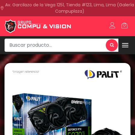
Av. Garcilazo de la Vega 1251, Tienda #123, Lima, Lima (Galería
Compuplaza)