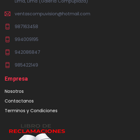
Lima, Lima (Galería Compuplaza)
ventascompuvision@hotmail.com
987163458
994009195
942086847
985422149
Empresa
Nosotros
Contactanos
Terminos y Condiciones