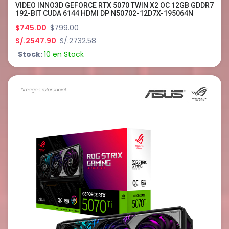
VIDEO INNO3D GEFORCE RTX 5070 TWIN X2 OC 12GB GDDR7
192-BIT CUDA 6144 HDMI DP N50702-12D7X-195064N
$745.00
$799.00
S/.2547.90
S/.2732.58
Stock:
10 en Stock