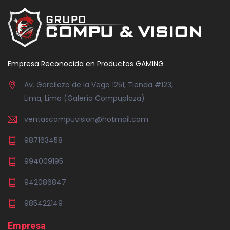
Empresa Reconocida en Productos GAMING
Av. Garcilazo de la Vega 1251, Tienda #123,
Lima, Lima (Galería Compuplaza)
ventascompuvision@hotmail.com
987163458
994009195
942086847
985422149
Empresa