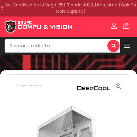
Av. Garcilazo de la Vega 1251, Tienda #123, Lima, Lima (Galería
Compuplaza)