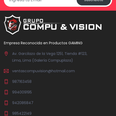
Empresa Reconocida en Productos GAMING
Av. Garcilazo de la Vega 1251, Tienda #123,
Lima, Lima (Galería Compuplaza)
ventascompuvision@hotmail.com
987163458
994009195
942086847
985422149