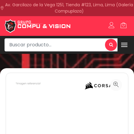
Av. Garcilazo de la Vega 1251, Tienda #123, Lima, Lima (Galería
Compuplaza)