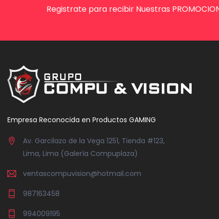
Registrate para recibir Nuestras PROMOCION
Empresa Reconocida en Productos GAMING
Av. Garcilazo de la Vega 1251, Tienda #123,
Lima, Lima (Galería Compuplaza)
ventascompuvision@hotmail.com
987163458
994009195