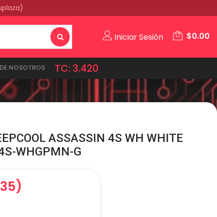
uplaza)
$
0.00
Iniciar Sesión
TC: 3.420
DE NOSOTROS
EEPCOOL ASSASSIN 4S WH WHITE
N4S-WHGPMN-G
.35)