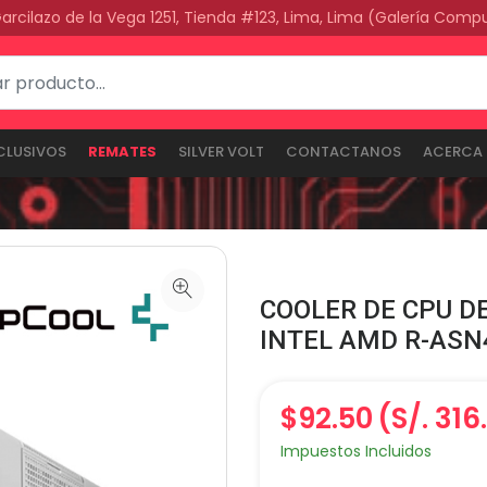
Garcilazo de la Vega 1251, Tienda #123, Lima, Lima (Galería Comp
CLUSIVOS
REMATES
SILVER VOLT
CONTACTANOS
ACERCA 
COOLER DE CPU D
INTEL AMD R-AS
$92.50
(S/. 316
Impuestos Incluidos