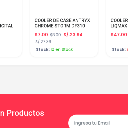
COOLER DE CASE ANTRYX
COOLER
IGITAL
CHROME STORM DF310
LIQMAX 
R-
WHITE 120MM ARGB AFC-
INTEL/
$7.00
S/.23.94
$47.00
$8.00
1
CSDF310W
S/.27.36
Stock:
10 en Stock
Stock:
en Productos