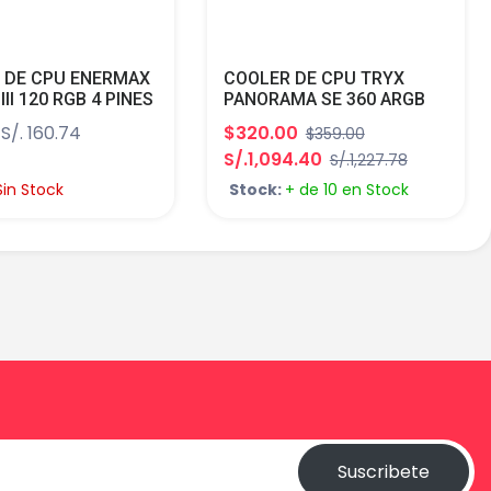
 DE CPU ENERMAX
COOLER DE CPU TRYX
III 120 RGB 4 PINES
PANORAMA SE 360 ARGB
AMD
BLACK 360MM AIO
S/. 160.74
$320.00
$359.00
ROTATABLE 6.5 AMOLED
S/.1,094.40
S/.1,227.78
CURVED SCREEN 3D LGA
AMD L-P360L-AM3M-G0K
Sin Stock
Stock:
+ de 10 en Stock
Suscribete