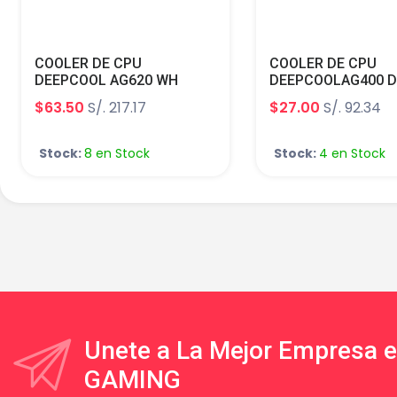
COOLER DE CPU
COOLER DE CPU
DEEPCOOL AG620 WH
DEEPCOOLAG400 D
ARGB ADDRESSABLE RGB
BLACK INTEL AMD 
$63.50
S/. 217.17
$27.00
S/. 92.34
LED AMD INTEL R-AG620-
AG400-BKNDMN-G-
WHANMN-G-2
Stock:
8 en Stock
Stock:
4 en Stock
Unete a La Mejor Empresa 
GAMING