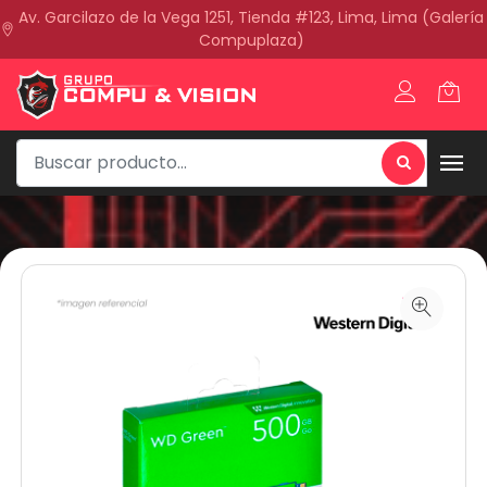
Av. Garcilazo de la Vega 1251, Tienda #123, Lima, Lima (Galería
Compuplaza)