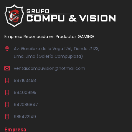
Empresa Reconocida en Productos GAMING
Av. Garcilazo de la Vega 1251, Tienda #123,
Lima, Lima (Galería Compuplaza)
ventascompuvision@hotmail.com
987163458
994009195
942086847
985422149
Empresa