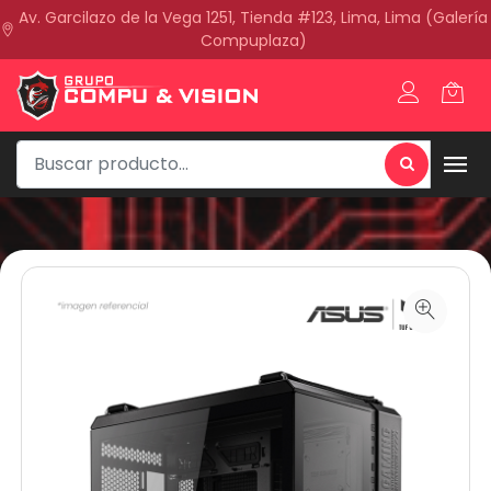
Av. Garcilazo de la Vega 1251, Tienda #123, Lima, Lima (Galería
Compuplaza)