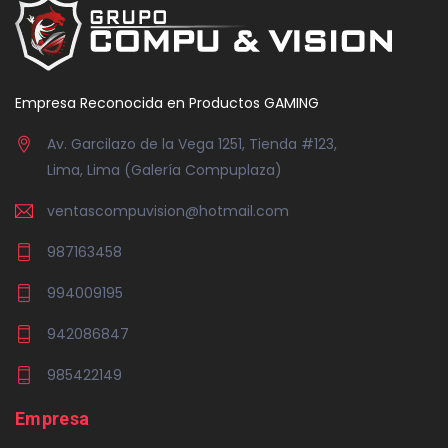
Empresa Reconocida en Productos GAMING
Av. Garcilazo de la Vega 1251, Tienda #123,
Lima, Lima (Galería Compuplaza)
ventascompuvision@hotmail.com
987163458
994009195
942086847
985422149
Empresa