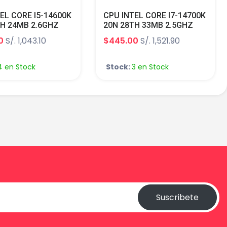
EL CORE I5-14600K
CPU INTEL CORE I7-14700K
TH 24MB 2.6GHZ
20N 28TH 33MB 2.5GHZ
0 C/INTEL UHD
LGA 1700 C/INTEL UHD
0
S/. 1,043.10
$445.00
S/. 1,521.90
CS 770 TURBO
GRAPHICS 770 TURBO
.3GHZ TDP 125W
CORE 5.6GHZ TDP125W
en)
(14th Gen)
4 en Stock
Stock:
3 en Stock
Suscribete