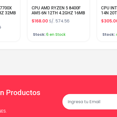
 7700X
CPU AMD RYZEN 5 8400F
CPU INT
HZ 32MB
AM5 6N 12TH 4.2GHZ 16MB
14N 20
HICS
TURBO CORE 4.7GHZ S/G
LGA 170
$168.00
S/. 574.56
$305.0
HZ
TDP 65W
GRAPHI
0
CORE 5
(14th G
Stock:
6 en Stock
Stock:
en Productos
ES.