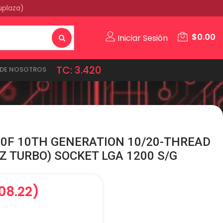
uplaza)
$
0.00
Iniciar Sesión
TC: 3.420
DE NOSOTROS
900F 10TH GENERATION 10/20-THREAD
HZ TURBO) SOCKET LGA 1200 S/G
508.22)