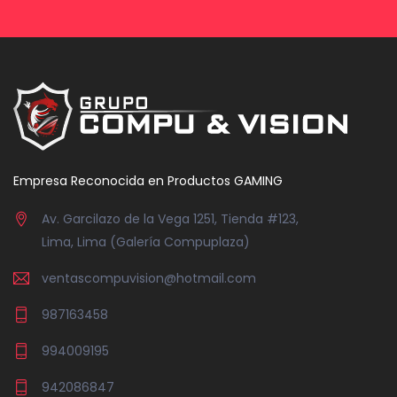
Empresa Reconocida en Productos GAMING
Av. Garcilazo de la Vega 1251, Tienda #123,
Lima, Lima (Galería Compuplaza)
ventascompuvision@hotmail.com
987163458
994009195
942086847