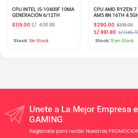
CPU INTEL I5-10400F 10MA
CPU AMD RYZEN 7
GENERACIÓN 6/12TH
AM5 8N 16TH 4.5G
2.90GHZ TURBO CORE
AMD RADEON GRAP
$119.00
S/. 406.98
$290.00
$335.00
4.30GHZ 65W S/G LGA 1200
TURBO CORE 5.4G
S/.991.80
S/.1,145.7
S/COOLER
Stock:
Sin Stock
Stock:
9 en Stock
Unete a La Mejor Empresa 
GAMING
Registrate para recibir Nuestras PROMOCION