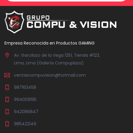
Empresa Reconocida en Productos GAMING
Av. Garcilazo de la Vega 1251, Tienda #123,
Lima, Lima (Galería Compuplaza)
ventascompuvision@hotmail.com
987163458
994009195
942086847
985422149