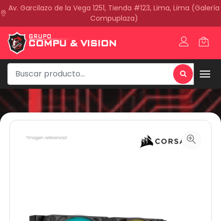
Av. Garcilazo de la Vega 1251, Tienda #123, Lima, Lima (Galería
Compuplaza)