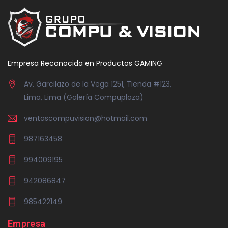
Empresa Reconocida en Productos GAMING
Av. Garcilazo de la Vega 1251, Tienda #123,
Lima, Lima (Galería Compuplaza)
ventascompuvision@hotmail.com
987163458
994009195
942086847
985422149
Empresa