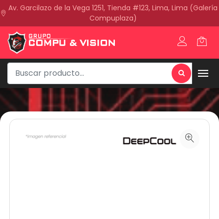
Av. Garcilazo de la Vega 1251, Tienda #123, Lima, Lima (Galería
Compuplaza)