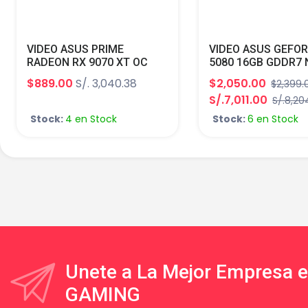
VIDEO ASUS PRIME
VIDEO ASUS GEFOR
RADEON RX 9070 XT OC
5080 16GB GDDR7
EDITION 16GB GDDR6 HDMI
OC EDITION CUDA 
$889.00
S/. 3,040.38
$2,050.00
$2,399.
DP 256-BIT PRIME-
256-BITS HDMI DP
S/.7,011.00
S/.8,20
RX9070XT-O16G
RTX5080-O16G-NO
Stock:
4 en Stock
Stock:
6 en Stock
Unete a La Mejor Empresa 
GAMING