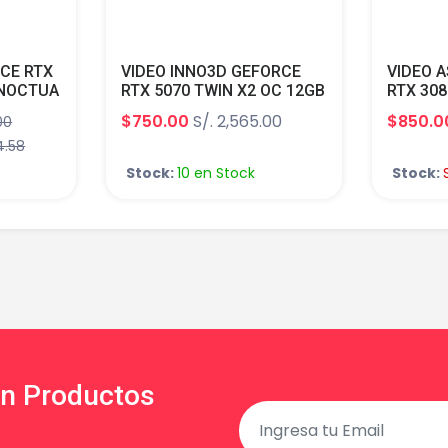
CE RTX
VIDEO INNO3D GEFORCE
VIDEO 
 NOCTUA
RTX 5070 TWIN X2 OC 12GB
RTX 308
10752
GDDR7 192-BIT CUDA 6144
GDDR6X
$750.00
S/. 2,565.00
$850.0
00
HDMI DP N50702-12D7X-
BIT HDM
4.58
CTUA
195064N
RTX308
Stock:
10 en Stock
Stock:
en Productos