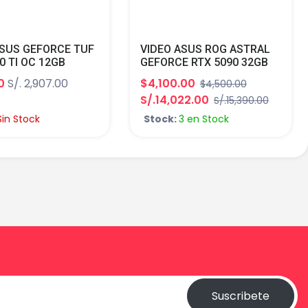
ASUS GEFORCE TUF
VIDEO ASUS ROG ASTRAL
0 TI OC 12GB
GEFORCE RTX 5090 32GB
 CUDA 10240 384-
GDDR7 OC EDITION CUDA
0
S/. 2,907.00
$4,100.00
$4,500.00
I/DP TUF-
21760 512-BIT HDMI DP
S/.14,022.00
S/.15,390.00
0TI-O12G-GAMING
ARGB ROG-ASTRAL-
RTX5090-O32G-GAMING
Sin Stock
Stock:
3 en Stock
Suscribete