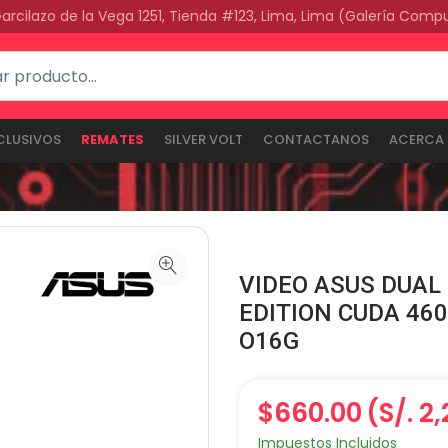
Garcilazo de la Vega 1251, Tienda #123, Lima, Lima (Galería Comp
CLUSIVOS
REMATES
SILVER VOLT
CONTACTANOS
ACERCA 
VIDEO ASUS DUAL 
EDITION CUDA 460
O16G
$660.00
(S/. 2
Impuestos Incluidos