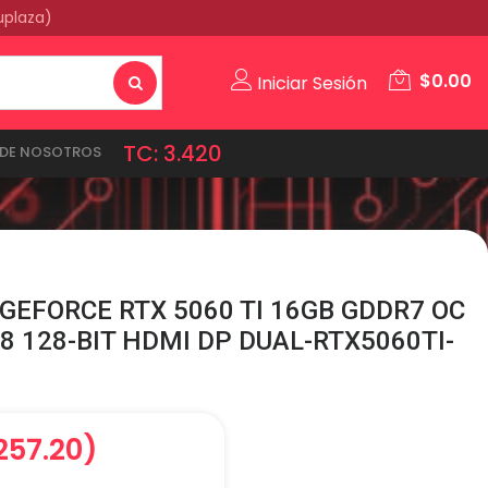
uplaza)
$
0.00
Iniciar Sesión
TC: 3.420
DE NOSOTROS
GEFORCE RTX 5060 TI 16GB GDDR7 OC
8 128-BIT HDMI DP DUAL-RTX5060TI-
,257.20)