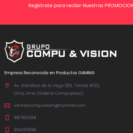
Registrate para recibir Nuestras PROMOCION
Empresa Reconocida en Productos GAMING
Av. Garcilazo de la Vega 1251, Tienda #123,
Lima, Lima (Galería Compuplaza)
ventascompuvision@hotmail.com
987163458
994009195