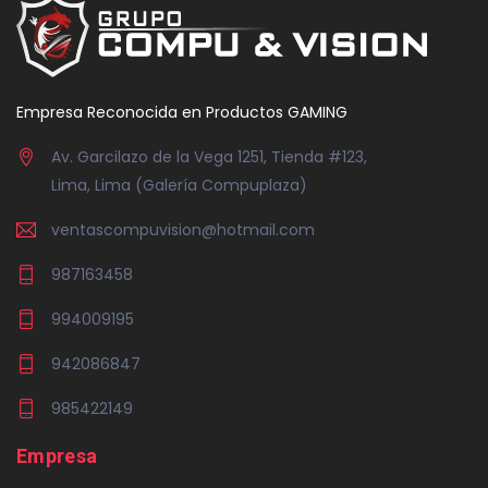
Empresa Reconocida en Productos GAMING
Av. Garcilazo de la Vega 1251, Tienda #123,
Lima, Lima (Galería Compuplaza)
ventascompuvision@hotmail.com
987163458
994009195
942086847
985422149
Empresa