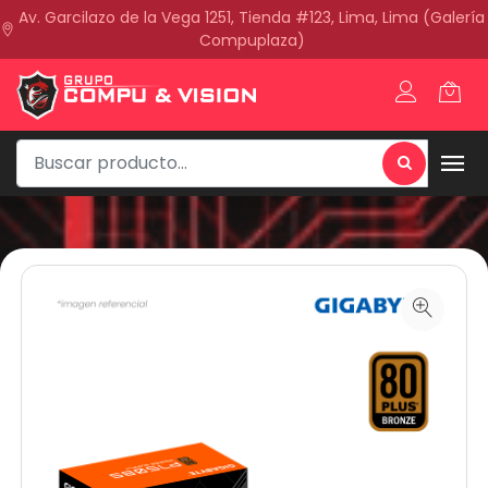
Av. Garcilazo de la Vega 1251, Tienda #123, Lima, Lima (Galería
Compuplaza)