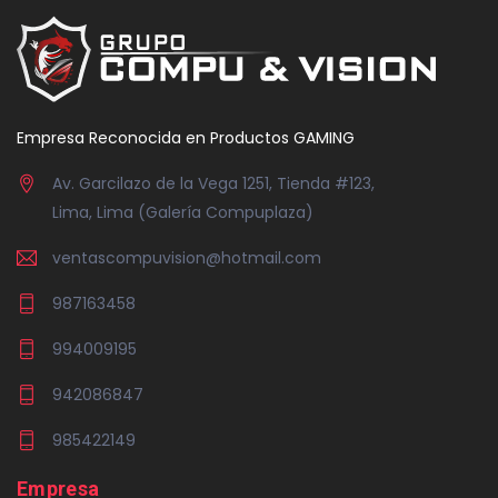
Empresa Reconocida en Productos GAMING
Av. Garcilazo de la Vega 1251, Tienda #123,
Lima, Lima (Galería Compuplaza)
ventascompuvision@hotmail.com
987163458
994009195
942086847
985422149
Empresa