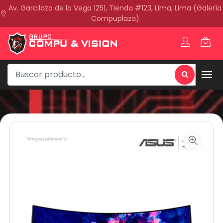
Av. Garcilazo de la Vega 1251, Tienda #123, Lima, Lima (Galería
Compuplaza)