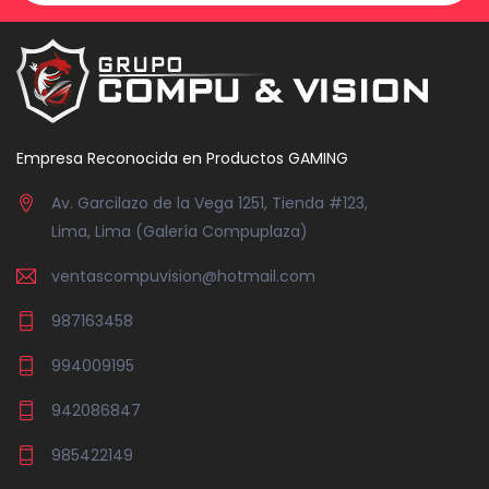
Empresa Reconocida en Productos GAMING
Av. Garcilazo de la Vega 1251, Tienda #123,
Lima, Lima (Galería Compuplaza)
ventascompuvision@hotmail.com
987163458
994009195
942086847
985422149