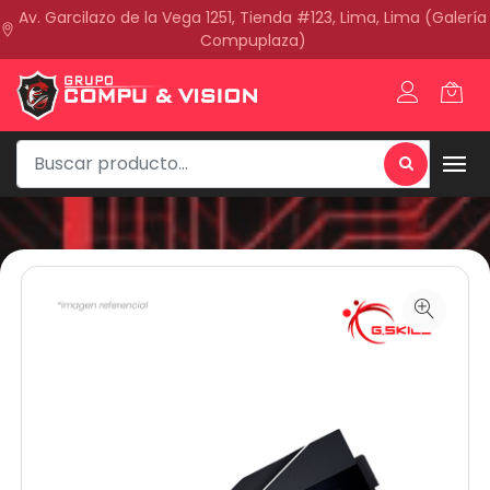
Av. Garcilazo de la Vega 1251, Tienda #123, Lima, Lima (Galería
Compuplaza)