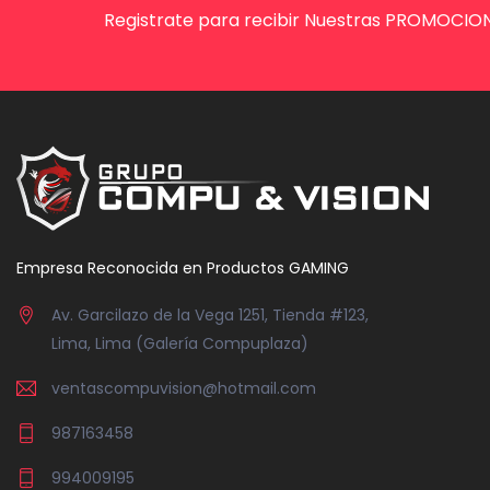
Registrate para recibir Nuestras PROMOCION
Empresa Reconocida en Productos GAMING
Av. Garcilazo de la Vega 1251, Tienda #123,
Lima, Lima (Galería Compuplaza)
ventascompuvision@hotmail.com
987163458
994009195