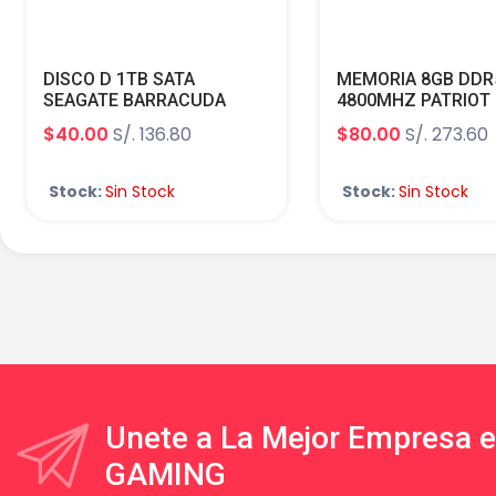
DISCO D 1TB SATA
MEMORIA 8GB DDR
SEAGATE BARRACUDA
4800MHZ PATRIOT
7200RPM 64MB 6.0GB/S
SIGNATURE LINE P
$40.00
S/. 136.80
$80.00
S/. 273.60
1.10V C40 PSD58G
Stock:
Sin Stock
Stock:
Sin Stock
Unete a La Mejor Empresa 
GAMING