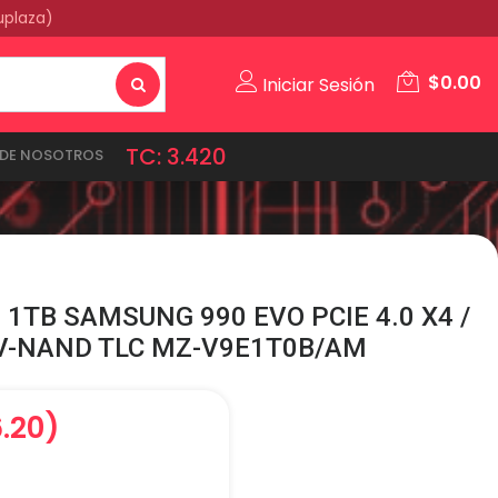
uplaza)
$
0.00
Iniciar Sesión
TC: 3.420
DE NOSOTROS
 1TB SAMSUNG 990 EVO PCIE 4.0 X4 /
 V-NAND TLC MZ-V9E1T0B/AM
6.20)