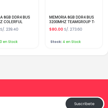
A 8GB DDR4 BUS
MEMORIA 8GB DDR4 BUS
Z COLERFUL
3200MHZ TEAMGROUP T-
 AX TITANIUM GREY
FORCE DELTA RGB BLACK
S/. 239.40
$80.00
S/. 273.60
35V XMP
CL16 1.35V
200D4TP16(1)
TF3D48G3200HC16FBK(1)
10 en Stock
Stock:
4 en Stock
Suscribete