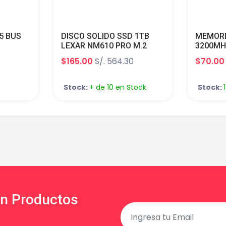
5 BUS
DISCO SOLIDO SSD 1TB
MEMORI
LEXAR NM610 PRO M.2
3200MH
C5 38400
PCIEX GEN 3 M.2
BATTLE
$165.00
S/. 564.30
$70.00
480041
LNM610P001T-RNNNG
CL16 1.
BA08G3
Stock:
+ de 10 en Stock
Stock:
en Productos