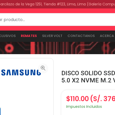
Garcilazo de la Vega 1251, Tienda #123, Lima, Lima (Galería Comp
CLUSIVOS
REMATES
SILVER VOLT
CONTACTANOS
ACERCA 
DISCO SOLIDO SSD
5.0 X2 NVME M.2
$110.00
(S/. 37
Impuestos Incluidos