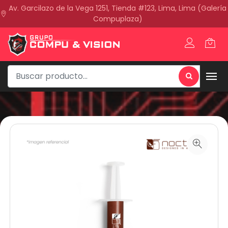
Av. Garcilazo de la Vega 1251, Tienda #123, Lima, Lima (Galería
Compuplaza)