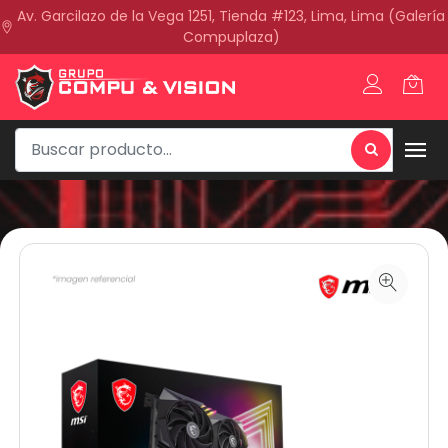
Av. Garcilazo de la Vega 1251, Tienda #123, Lima, Lima (Galería
Compuplaza)