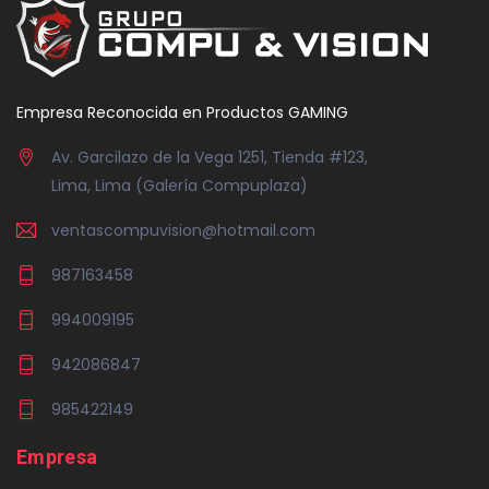
Empresa Reconocida en Productos GAMING
Av. Garcilazo de la Vega 1251, Tienda #123,
Lima, Lima (Galería Compuplaza)
ventascompuvision@hotmail.com
987163458
994009195
942086847
985422149
Empresa