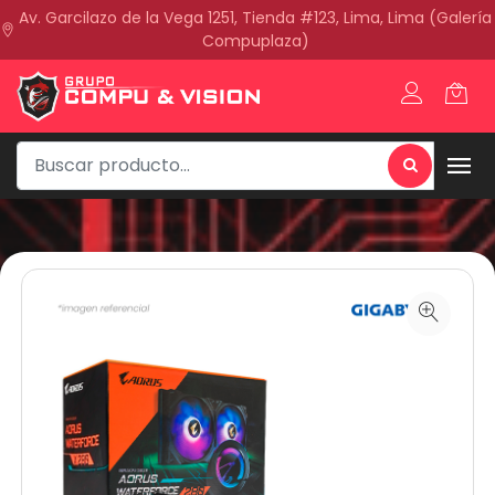
Av. Garcilazo de la Vega 1251, Tienda #123, Lima, Lima (Galería
Compuplaza)