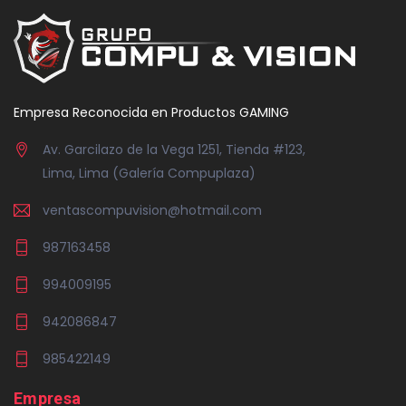
Empresa Reconocida en Productos GAMING
Av. Garcilazo de la Vega 1251, Tienda #123,
Lima, Lima (Galería Compuplaza)
ventascompuvision@hotmail.com
987163458
994009195
942086847
985422149
Empresa