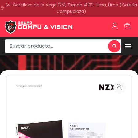
Av. Garcilazo de la Vega 1251, Tienda #123, Lima, Lima (Galería
Compuplaza)