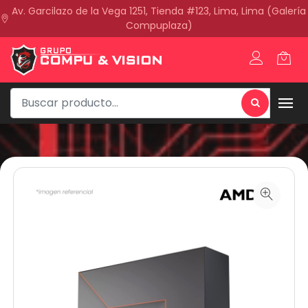
Av. Garcilazo de la Vega 1251, Tienda #123, Lima, Lima (Galería
Compuplaza)