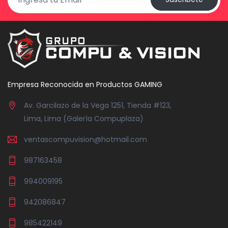
Empresa Reconocida en Productos GAMING
Av. Garcilazo de la Vega 1251, Tienda #123,
Lima, Lima (Galería Compuplaza)
ventascompuvision@hotmail.com
987163458
994009195
942086847
985422149