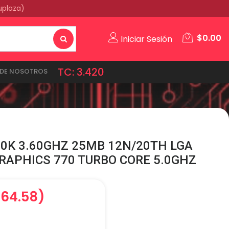
uplaza)
$
0.00
Iniciar Sesión
TC: 3.420
DE NOSOTROS
00K 3.60GHZ 25MB 12N/20TH LGA
GRAPHICS 770 TURBO CORE 5.0GHZ
,364.58)