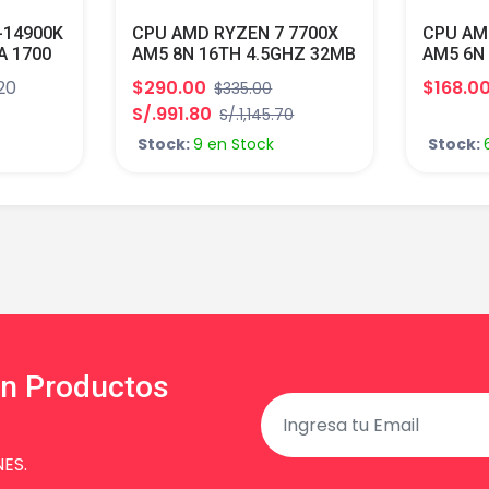
-14900K
CPU AMD RYZEN 7 7700X
CPU AM
A 1700
AM5 8N 16TH 4.5GHZ 32MB
AM5 6N
HD
AMD RADEON GRAPHICS
TURBO 
.20
$290.00
$168.0
$335.00
RBO
TURBO CORE 5.4GHZ
TDP 65
S/.991.80
S/.1,145.70
D 125W
S/COOLER
Stock:
9 en Stock
Stock:
en Productos
ES.