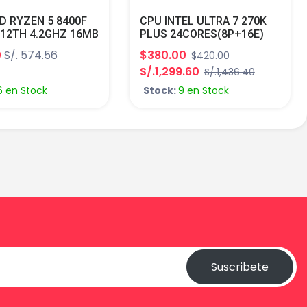
D RYZEN 5 8400F
CPU INTEL ULTRA 7 270K
 12TH 4.2GHZ 16MB
PLUS 24CORES(8P+16E)
CORE 4.7GHZ S/G
3.2GHZ 36MB INTEL
0
S/. 574.56
$380.00
$420.00
W
GRAPHICS LGA 1851
S/.1,299.60
S/.1,436.40
TURBO CORE 5.5GHZ
6 en Stock
Stock:
9 en Stock
Suscribete