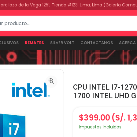
Garcilazo de la Vega 1251, Tienda #123, Lima, Lima (Galería Comp
CLUSIVOS
REMATES
SILVER VOLT
CONTACTANOS
ACERCA 
CPU INTEL I7-127
1700 INTEL UHD 
$399.00
(S/. 1
Impuestos Incluidos