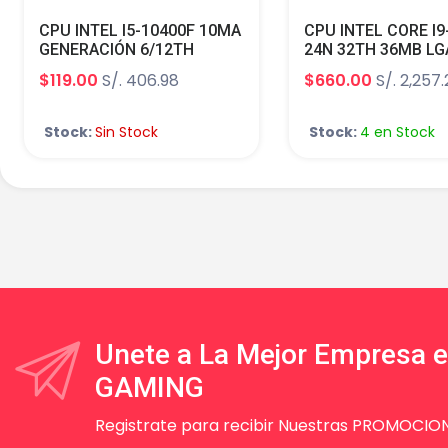
CPU INTEL I5-10400F 10MA
CPU INTEL CORE I9
GENERACIÓN 6/12TH
24N 32TH 36MB LG
2.90GHZ TURBO CORE
3.2GHZ C/INTEL U
$119.00
S/. 406.98
$660.00
S/. 2,257
4.30GHZ 65W S/G LGA 1200
GRAPHICS 770 TU
CORE 6.00GHZ TP
(14th Gen)
Stock:
Sin Stock
Stock:
4 en Stock
Unete a La Mejor Empresa 
GAMING
Registrate para recibir Nuestras PROMOCION