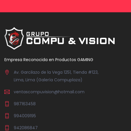
Empresa Reconocida en Productos GAMING
Av. Garcilazo de la Vega 1251, Tienda #123,
Lima, Lima (Galería Compuplaza)
ventascompuvision@hotmail.com
987163458
994009195
942086847